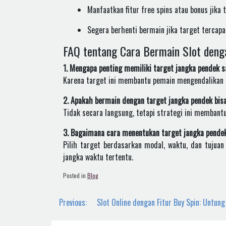
Manfaatkan fitur free spins atau bonus jika 
Segera berhenti bermain jika target tercap
FAQ tentang Cara Bermain Slot deng
1. Mengapa penting memiliki target jangka pendek s
Karena target ini membantu pemain mengendalikan 
2. Apakah bermain dengan target jangka pendek bi
Tidak secara langsung, tetapi strategi ini membant
3. Bagaimana cara menentukan target jangka pende
Pilih target berdasarkan modal, waktu, dan tujuan
jangka waktu tertentu.
Posted in
Blog
Post
Previous:
Slot Online dengan Fitur Buy Spin: Untun
navigation