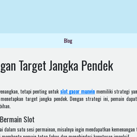
Blog
ngan Target Jangka Pendek
yenangkan, tetapi penting untuk
slot
gacor
maxwin
memiliki strategi yan
menetapkan target jangka pendek. Dengan strategi ini, pemain dapa
bihan.
 Bermain Slot
pai dalam satu sesi permainan, misalnya ingin mendapatkan kemenangan 
ni membantu pemain tetap fokus dan menghindari keputusan impulsif.