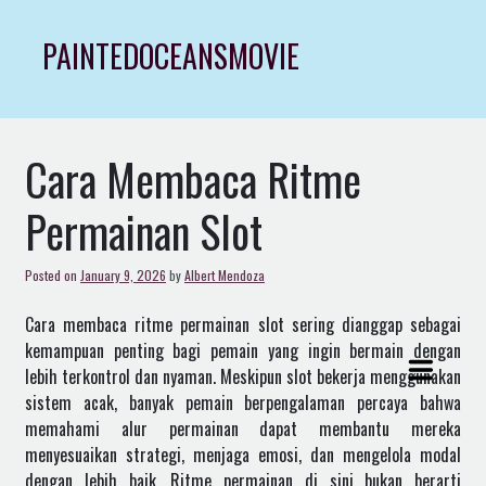
Skip
to
PAINTEDOCEANSMOVIE
content
Cara Membaca Ritme
Permainan Slot
Posted on
January 9, 2026
by
Albert Mendoza
Cara membaca ritme permainan slot sering dianggap sebagai
kemampuan penting bagi pemain yang ingin bermain dengan
lebih terkontrol dan nyaman. Meskipun slot bekerja menggunakan
sistem acak, banyak pemain berpengalaman percaya bahwa
memahami alur permainan dapat membantu mereka
menyesuaikan strategi, menjaga emosi, dan mengelola modal
dengan lebih baik. Ritme permainan di sini bukan berarti