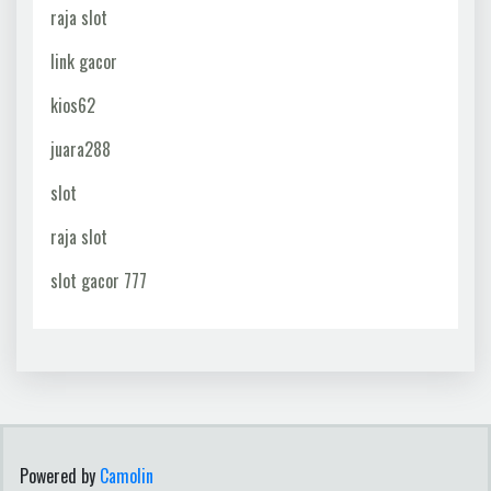
raja slot
link gacor
kios62
juara288
slot
raja slot
slot gacor 777
Powered by
Camolin