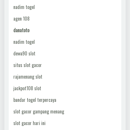
nadim togel
agen 108
danatoto
nadim togel
dewa90 slot
situs slot gacor
rajamenang slot
jackpot108 slot
bandar togel terpercaya
slot gacor gampang menang
slot gacor hari ini