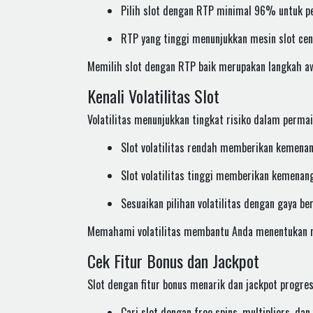
Pilih slot dengan RTP minimal 96% untuk pe
RTP yang tinggi menunjukkan mesin slot ce
Memilih slot dengan RTP baik merupakan langkah 
Kenali Volatilitas Slot
Volatilitas menunjukkan tingkat risiko dalam permai
Slot volatilitas rendah memberikan kemenan
Slot volatilitas tinggi memberikan kemenanga
Sesuaikan pilihan volatilitas dengan gaya b
Memahami volatilitas membantu Anda menentukan ri
Cek Fitur Bonus dan Jackpot
Slot dengan fitur bonus menarik dan jackpot progr
Cari slot dengan free spins, multipliers, dan 