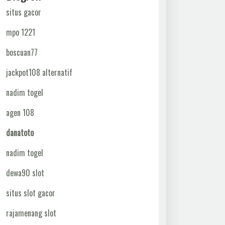
situs gacor
mpo 1221
boscuan77
jackpot108 alternatif
nadim togel
agen 108
danatoto
nadim togel
dewa90 slot
situs slot gacor
rajamenang slot