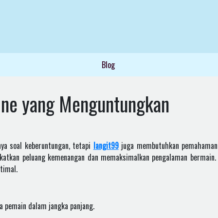
Blog
line yang Menguntungkan
ya soal keberuntungan, tetapi
langit99
juga membutuhkan pemahaman t
gkatkan peluang kemenangan dan memaksimalkan pengalaman bermain. A
timal.
a pemain dalam jangka panjang.