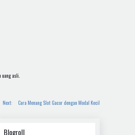
uang asli.
Next:
Cara Menang Slot Gacor dengan Modal Kecil
Blogroll