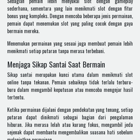
Sebagian pemain lebih menyukai slot dengan gameplay
sederhana, sementara yang lain menikmati slot dengan fitur
bonus yang kompleks. Dengan mencoba beberapa jenis permainan,
pemain dapat menemukan slot yang paling cocok dengan gaya
bermain mereka.
Menemukan permainan yang sesuai juga membuat pemain lebih
menikmati setiap putaran tanpa merasa terbebani.
Menjaga Sikap Santai Saat Bermain
Sikap santai merupakan kunci utama dalam menikmati slot
online tanpa tekanan. Pemain sebaiknya tidak terlalu terburu-
buru dalam mengambil keputusan atau mencoba mengejar hasil
tertentu.
Ketika permainan dijalani dengan pendekatan yang tenang, setiap
putaran dapat dinikmati sebagai bagian dari pengalaman
hiburan. Jika merasa lelah atau kurang fokus, mengambil jeda
sejenak dapat membantu mengembalikan suasana hati sebelum
melanjutkan permainan.