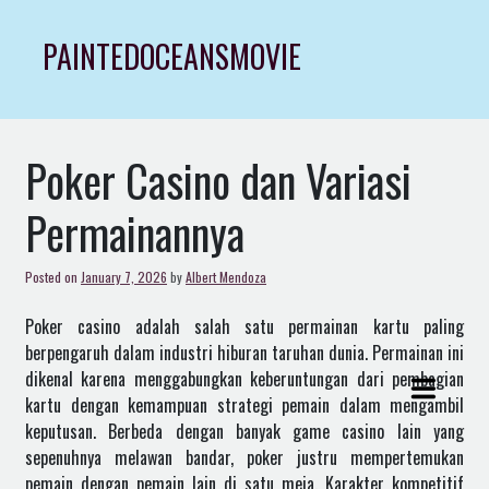
Skip
to
PAINTEDOCEANSMOVIE
content
Poker Casino dan Variasi
Permainannya
Posted on
January 7, 2026
by
Albert Mendoza
Poker casino adalah salah satu permainan kartu paling
berpengaruh dalam industri hiburan taruhan dunia. Permainan ini
dikenal karena menggabungkan keberuntungan dari pembagian
kartu dengan kemampuan strategi pemain dalam mengambil
keputusan. Berbeda dengan banyak game casino lain yang
sepenuhnya melawan bandar, poker justru mempertemukan
pemain dengan pemain lain di satu meja. Karakter kompetitif