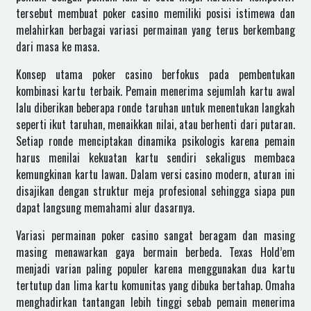
tersebut membuat poker casino memiliki posisi istimewa dan
melahirkan berbagai variasi permainan yang terus berkembang
dari masa ke masa.
Konsep utama poker casino berfokus pada pembentukan
kombinasi kartu terbaik. Pemain menerima sejumlah kartu awal
lalu diberikan beberapa ronde taruhan untuk menentukan langkah
seperti ikut taruhan, menaikkan nilai, atau berhenti dari putaran.
Setiap ronde menciptakan dinamika psikologis karena pemain
harus menilai kekuatan kartu sendiri sekaligus membaca
kemungkinan kartu lawan. Dalam versi casino modern, aturan ini
disajikan dengan struktur meja profesional sehingga siapa pun
dapat langsung memahami alur dasarnya.
Variasi permainan poker casino sangat beragam dan masing
masing menawarkan gaya bermain berbeda. Texas Hold’em
menjadi varian paling populer karena menggunakan dua kartu
tertutup dan lima kartu komunitas yang dibuka bertahap. Omaha
menghadirkan tantangan lebih tinggi sebab pemain menerima