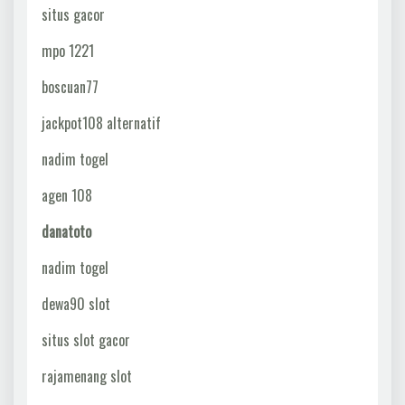
situs gacor
mpo 1221
boscuan77
jackpot108 alternatif
nadim togel
agen 108
danatoto
nadim togel
dewa90 slot
situs slot gacor
rajamenang slot