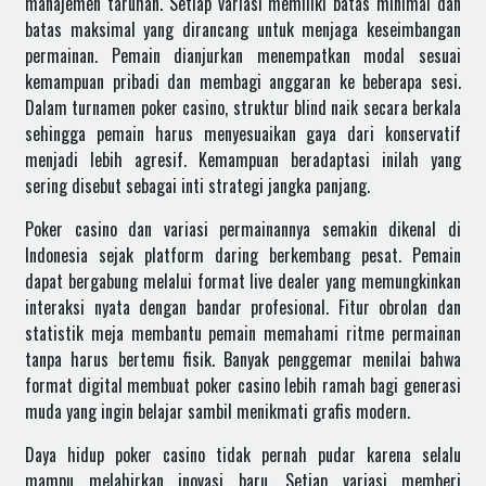
manajemen taruhan. Setiap variasi memiliki batas minimal dan
batas maksimal yang dirancang untuk menjaga keseimbangan
permainan. Pemain dianjurkan menempatkan modal sesuai
kemampuan pribadi dan membagi anggaran ke beberapa sesi.
Dalam turnamen poker casino, struktur blind naik secara berkala
sehingga pemain harus menyesuaikan gaya dari konservatif
menjadi lebih agresif. Kemampuan beradaptasi inilah yang
sering disebut sebagai inti strategi jangka panjang.
Poker casino dan variasi permainannya semakin dikenal di
Indonesia sejak platform daring berkembang pesat. Pemain
dapat bergabung melalui format live dealer yang memungkinkan
interaksi nyata dengan bandar profesional. Fitur obrolan dan
statistik meja membantu pemain memahami ritme permainan
tanpa harus bertemu fisik. Banyak penggemar menilai bahwa
format digital membuat poker casino lebih ramah bagi generasi
muda yang ingin belajar sambil menikmati grafis modern.
Daya hidup poker casino tidak pernah pudar karena selalu
mampu melahirkan inovasi baru. Setiap variasi memberi