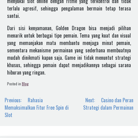
menyukai slot online dengan ritme yang terkontrol dan tidak
terlalu agresif, sehingga pengalaman bermain tetap terasa
santai.
Dari sisi kenyamanan, Golden Dragon bisa menjadi pilihan
menarik untuk berbagai tipe pemain. Tema yang kuat dan visual
yang memanjakan mata membantu menjaga minat pemain,
sementara mekanisme permainan yang sederhana membuatnya
mudah dinikmati kapan saja. Game ini tidak menuntut strategi
khusus, sehingga pemain dapat menjadikannya sebagai sarana
hiburan yang ringan.
Posted in
Blog
Post
Previous:
Rahasia
Next:
Casino dan Peran
navigation
Memaksimalkan Fitur Free Spin di
Strategi dalam Permainan
Slot