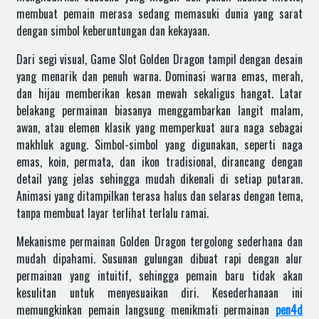
membuat pemain merasa sedang memasuki dunia yang sarat
dengan simbol keberuntungan dan kekayaan.
Dari segi visual, Game Slot Golden Dragon tampil dengan desain
yang menarik dan penuh warna. Dominasi warna emas, merah,
dan hijau memberikan kesan mewah sekaligus hangat. Latar
belakang permainan biasanya menggambarkan langit malam,
awan, atau elemen klasik yang memperkuat aura naga sebagai
makhluk agung. Simbol-simbol yang digunakan, seperti naga
emas, koin, permata, dan ikon tradisional, dirancang dengan
detail yang jelas sehingga mudah dikenali di setiap putaran.
Animasi yang ditampilkan terasa halus dan selaras dengan tema,
tanpa membuat layar terlihat terlalu ramai.
Mekanisme permainan Golden Dragon tergolong sederhana dan
mudah dipahami. Susunan gulungan dibuat rapi dengan alur
permainan yang intuitif, sehingga pemain baru tidak akan
kesulitan untuk menyesuaikan diri. Kesederhanaan ini
memungkinkan pemain langsung menikmati permainan
pen4d