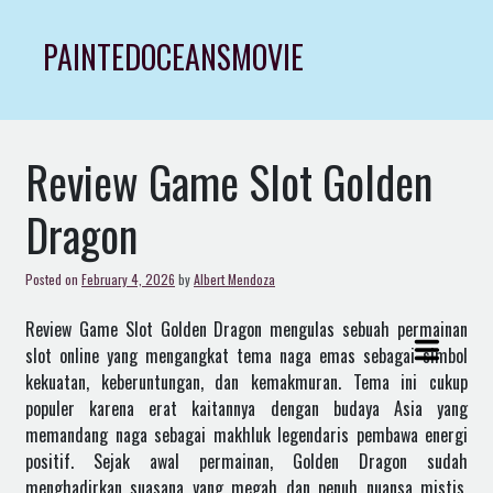
Skip
to
PAINTEDOCEANSMOVIE
content
Review Game Slot Golden
Dragon
Posted on
February 4, 2026
by
Albert Mendoza
Review Game Slot Golden Dragon mengulas sebuah permainan
slot online yang mengangkat tema naga emas sebagai simbol
kekuatan, keberuntungan, dan kemakmuran. Tema ini cukup
populer karena erat kaitannya dengan budaya Asia yang
memandang naga sebagai makhluk legendaris pembawa energi
positif. Sejak awal permainan, Golden Dragon sudah
menghadirkan suasana yang megah dan penuh nuansa mistis,