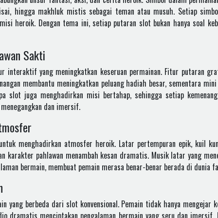
risai, hingga makhluk mistis sebagai teman atau musuh. Setiap simbol
si heroik. Dengan tema ini, setiap putaran slot bukan hanya soal ke
lawan Sakti
itur interaktif yang meningkatkan keseruan permainan. Fitur putaran 
enangan membantu meningkatkan peluang hadiah besar, sementara mini
pa slot juga menghadirkan misi bertahap, sehingga setiap kemena
 menegangkan dan imersif.
tmosfer
 untuk menghadirkan atmosfer heroik. Latar pertempuran epik, kuil 
akan karakter pahlawan menambah kesan dramatis. Musik latar yang meneg
aman bermain, membuat pemain merasa benar-benar berada di dunia fant
n
 yang berbeda dari slot konvensional. Pemain tidak hanya mengejar ke
audio dramatis menciptakan pengalaman bermain yang seru dan imersif. 