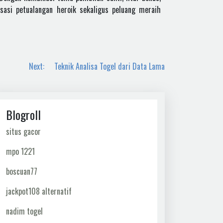
ensasi petualangan heroik sekaligus peluang meraih
Next:
Teknik Analisa Togel dari Data Lama
Blogroll
situs gacor
mpo 1221
boscuan77
jackpot108 alternatif
nadim togel