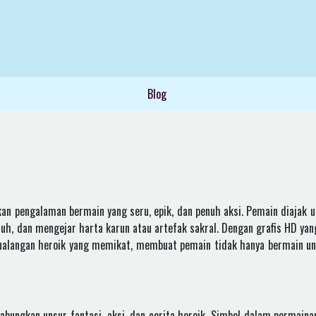
Blog
an pengalaman bermain yang seru, epik, dan penuh aksi. Pemain diajak 
uh, dan mengejar harta karun atau artefak sakral. Dengan grafis HD ya
etualangan heroik yang memikat, membuat pemain tidak hanya bermain u
ungkan unsur fantasi, aksi, dan cerita heroik. Simbol dalam permaina