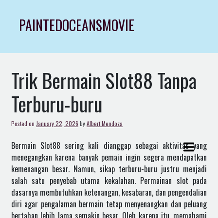
Skip
to
PAINTEDOCEANSMOVIE
content
Trik Bermain Slot88 Tanpa
Terburu-buru
Posted on
January 22, 2026
by
Albert Mendoza
Bermain Slot88 sering kali dianggap sebagai aktivitas yang
menegangkan karena banyak pemain ingin segera mendapatkan
kemenangan besar. Namun, sikap terburu-buru justru menjadi
salah satu penyebab utama kekalahan. Permainan slot pada
dasarnya membutuhkan ketenangan, kesabaran, dan pengendalian
diri agar pengalaman bermain tetap menyenangkan dan peluang
bertahan lebih lama semakin besar. Oleh karena itu, memahami