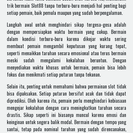
trik bermain Slot88 tanpa terburu-buru menjadi hal penting bagi
setiap pemain, baik pemula maupun yang sudah berpengalaman.
Langkah awal untuk menghindari sikap tergesa-gesa adalah
dengan mempersiapkan waktu bermain yang cukup. Bermain
dalam kondisi terburu-buru karena dikejar waktu sering
membuat pemain mengambil keputusan yang kurang tepat,
seperti menaikkan taruhan secara emosional atau terus bermain
meski sudah mengalami kekalahan beruntun. Dengan
menyediakan waktu khusus untuk bermain, pemain bisa lebih
fokus dan menikmati setiap putaran tanpa tekanan.
Selain itu, penting untuk memahami bahwa permainan slot tidak
bisa dipaksakan. Setiap putaran bersifat acak dan tidak dapat
diprediksi. Oleh karena itu, pemain perlu menghindari kebiasaan
mengejar kekalahan dengan cara meningkatkan taruhan secara
drastis. Sikap seperti ini biasanya muncul karena emosi dan
keinginan untuk segera balik modal. Bermain dengan tempo yang
santai, tetap pada nominal taruhan yang sudah direncanakan,