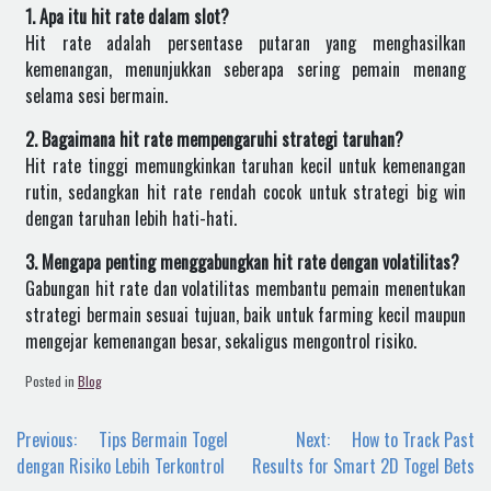
1. Apa itu hit rate dalam slot?
Hit rate adalah persentase putaran yang menghasilkan
kemenangan, menunjukkan seberapa sering pemain menang
selama sesi bermain.
2. Bagaimana hit rate mempengaruhi strategi taruhan?
Hit rate tinggi memungkinkan taruhan kecil untuk kemenangan
rutin, sedangkan hit rate rendah cocok untuk strategi big win
dengan taruhan lebih hati-hati.
3. Mengapa penting menggabungkan hit rate dengan volatilitas?
Gabungan hit rate dan volatilitas membantu pemain menentukan
strategi bermain sesuai tujuan, baik untuk farming kecil maupun
mengejar kemenangan besar, sekaligus mengontrol risiko.
Posted in
Blog
Post
Previous:
Tips Bermain Togel
Next:
How to Track Past
navigation
dengan Risiko Lebih Terkontrol
Results for Smart 2D Togel Bets